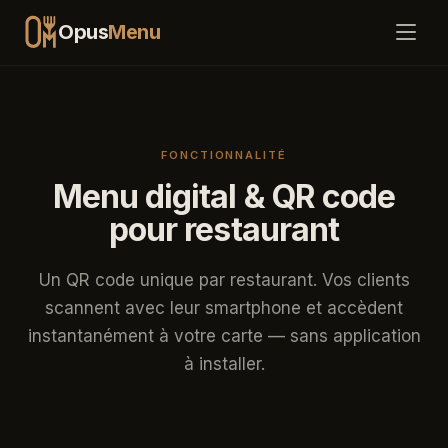
Opus
Menu
Fonctionnalités
FONCTIONNALITÉ
Tarifs
Menu digital & QR code
pour restaurant
Comment ça marche
FAQ
Un QR code unique par restaurant. Vos clients
scannent avec leur smartphone et accèdent
Blog
instantanément à votre carte — sans application
à installer.
Connexion
Commencer