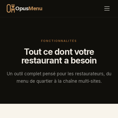
Opus
Menu
Fonctionnalités
FONCTIONNALITÉS
Tarifs
Tout ce dont votre
restaurant a besoin
Comment ça marche
FAQ
Un outil complet pensé pour les restaurateurs, du
menu de quartier à la chaîne multi-sites.
Blog
Connexion
Commencer