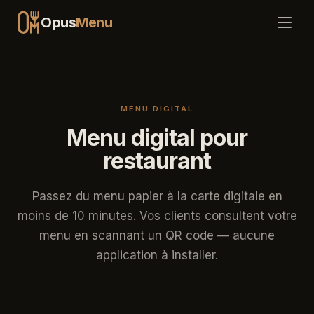
Opus
Menu
Fonctionnalités
MENU DIGITAL
Tarifs
Menu digital pour
restaurant
Comment ça marche
FAQ
Passez du menu papier à la carte digitale en
moins de 10 minutes. Vos clients consultent votre
Blog
menu en scannant un QR code — aucune
application à installer.
Connexion
Commencer