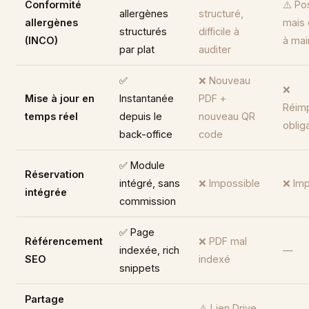
Conformité
⚠️ Po
allergènes
structuré,
allergènes
mais 
structurés
difficile à
(INCO)
à mai
par plat
auditer
✅
❌ Nouveau
❌
Mise à jour en
Instantanée
PDF +
Réim
temps réel
depuis le
nouveau QR
oblig
back-office
code
✅ Module
Réservation
intégré, sans
❌ Impossible
❌ Imp
intégrée
commission
✅ Page
Référencement
❌ PDF mal
indexée, rich
—
SEO
indexé
snippets
Partage
⚠️ Lien Drive