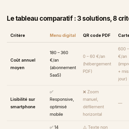
Le tableau comparatif : 3 solutions, 8 cri
Critère
Menu digital
QR code PDF
Cart
600 –
180 – 360
0 – 60 €/an
€/an
Coût annuel
€/an
(hébergement
(impr
moyen
(abonnement
PDF)
+ mis
SaaS)
jour)
✅
❌ Zoom
Lisibilité sur
Responsive,
manuel,
—
smartphone
optimisé
défilement
mobile
horizontal
✅ 14
⚠️ Texte non