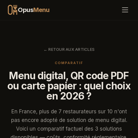
Opus
Menu
Fonctionnalités
← RETOUR AUX ARTICLES
Tarifs
COMPARATIF
Comment ça marche
Menu digital, QR code PDF
ou carte papier : quel choix
FAQ
en 2026 ?
Blog
En France, plus de 7 restaurateurs sur 10 n'ont
pas encore adopté de solution de menu digital.
Connexion
Commencer
Voici un comparatif factuel des 3 solutions
disponibles — coûts, conformité réglementaire,